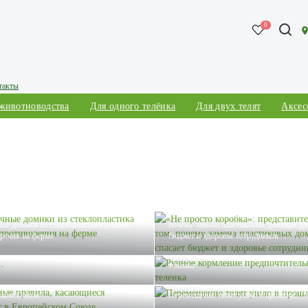
0
такты
 животноводства
Для одного телёнка
Для двух телят
Аксес
«Не просто коробка»: представители В
ые домики из стеклопластика решают
почему замена пластиковых домиков для
речия на ферме
бюджет и здоровье сотрудников
Ручное кормление предпочтительнее дл
теленка
е правила, касающиеся содержания
йском Союзе
Перемещение телят ушло в прошлое