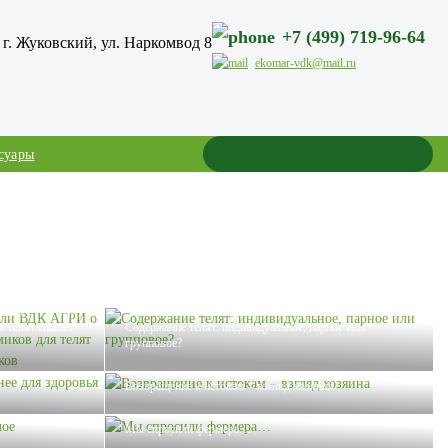
+7 (499) 719-96-64
г. Жуковский, ул. Наркомвод 8
ekomar-vdk@mail.ru
суары
ДК АГРИ о том,
 телят спасает
Содержание телят: индивидуальное, парное или
групповое?
я здоровья
Возвращение к истокам – взгляд хозяина
Мы спросили фермера…