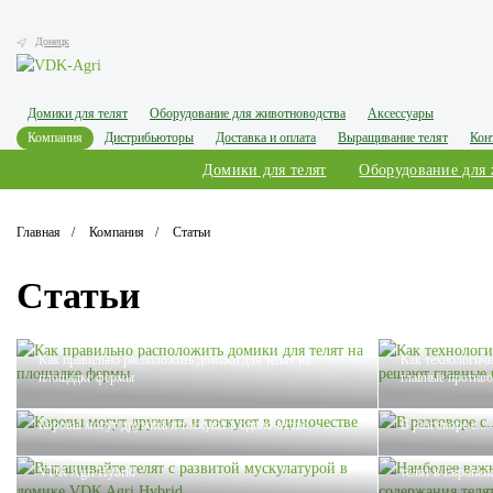
Донецк
Домики для телят
Оборудование для животноводства
Аксессуары
Компания
Дистрибьюторы
Доставка и оплата
Выращивание телят
Кон
Домики для телят
Оборудование для
Главная
Компания
Статьи
Статьи
Как правильно расположить домики для телят на
Как технологичн
площадке фермы
главные противо
Коровы могут дружить и тоскуют в одиночестве
В разговоре с...
Выращивайте телят с развитой мускулатурой в домике
Наиболее важны
VDK Agri Hybrid
телят в Европе