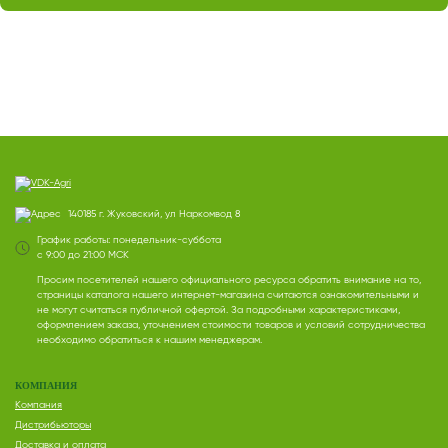
140185 г. Жуковский, ул Наркомвод 8
График работы: понедельник-суббота
с 9:00 до 21:00 МСК
Просим посетителей нашего официального ресурса обратить внимание на то,
страницы каталога нашего интернет-магазина считаются ознакомительными и
не могут считаться публичной офертой. За подробными характеристиками,
оформлением заказа, уточнением стоимости товаров и условий сотрудничества
необходимо обратиться к нашим менеджерам.
КОМПАНИЯ
Компания
Дистрибьюторы
Доставка и оплата