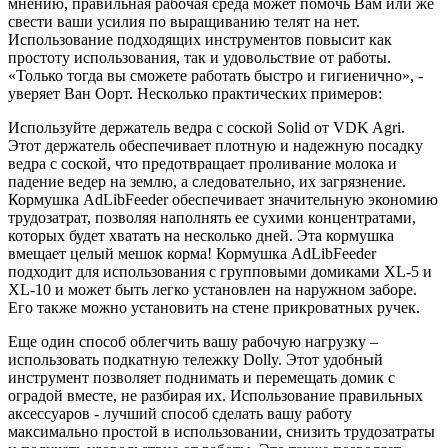
мнению, правильная рабочая среда может помочь Вам или же
свести ваши усилия по выращиванию телят на нет.
Использование подходящих инструментов повысит как
простоту использования, так и удовольствие от работы.
«Только тогда вы сможете работать быстро и гигиенично», -
уверяет Ван Оорт. Несколько практических примеров:
Используйте держатель ведра с соской Solid от VDK Agri.
Этот держатель обеспечивает плотную и надежную посадку
ведра с соской, что предотвращает проливание молока и
падение ведер на землю, а следовательно, их загрязнение.
Кормушка AdLibFeeder обеспечивает значительную экономию
трудозатрат, позволяя наполнять ее сухими концентратами,
которых будет хватать на несколько дней. Эта кормушка
вмещает целый мешок корма! Кормушка AdLibFeeder
подходит для использования с групповыми домиками XL-5 и
XL-10 и может быть легко установлен на наружном заборе.
Его также можно установить на стене прикроватных ручек.
Еще один способ облегчить вашу рабочую нагрузку –
использовать подкатную тележку Dolly. Этот удобный
инструмент позволяет поднимать и перемещать домик с
оградой вместе, не разбирая их. Использование правильных
аксессуаров - лучший способ сделать вашу работу
максимально простой в использовании, снизить трудозатраты