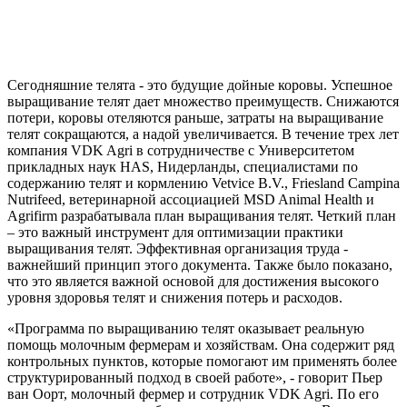
Сегодняшние телята - это будущие дойные коровы. Успешное
выращивание телят дает множество преимуществ. Снижаются
потери, коровы отеляются раньше, затраты на выращивание
телят сокращаются, а надой увеличивается. В течение трех лет
компания VDK Agri в сотрудничестве с Университетом
прикладных наук HAS, Нидерланды, специалистами по
содержанию телят и кормлению Vetvice B.V., Friesland Campina
Nutrifeed, ветеринарной ассоциацией MSD Animal Health и
Agrifirm разрабатывала план выращивания телят. Четкий план
– это важный инструмент для оптимизации практики
выращивания телят. Эффективная организация труда -
важнейший принцип этого документа. Также было показано,
что это является важной основой для достижения высокого
уровня здоровья телят и снижения потерь и расходов.
«Программа по выращиванию телят оказывает реальную
помощь молочным фермерам и хозяйствам. Она содержит ряд
контрольных пунктов, которые помогают им применять более
структурированный подход в своей работе», - говорит Пьер
ван Оорт, молочный фермер и сотрудник VDK Agri. По его