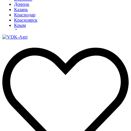
Донецк
Казань
Краснодар
Красноярск
Крым
Луганск
Москва
Нижний Новгород
Новосибирск
Омск
Павлодар
Ростов
Ростов-на-Дону
Рязань
Санкт-Петербург
Ставрополь
Тамбов
Тюмень
Узбекистан
Ульяновск
Ярославль