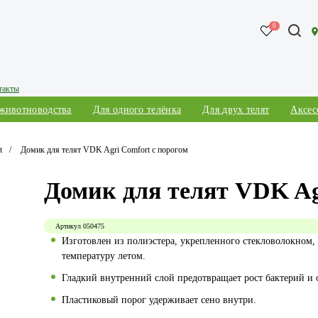
0
такты
 животноводства
Для одного телёнка
Для двух телят
Аксес
t
Домик для телят VDK Agri Comfort c порогом
Домик для телят VDK Ag
Артикул
050475
Изготовлен из полиэстера, укрепленного стекловолокном,
температуру летом.
Гладкий внутренний слой предотвращает рост бактерий и 
Пластиковый порог удерживает сено внутри.