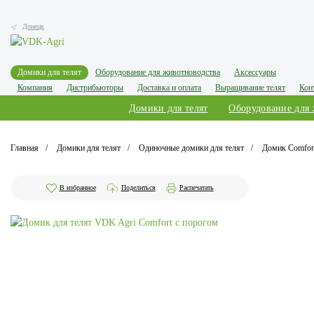
Донецк
Домики для телят
Оборудование для животноводства
Аксессуары
Компания
Дистрибьюторы
Доставка и оплата
Выращивание телят
Кон
Домики для телят
Оборудование для
Главная
Домики для телят
Одиночные домики для телят
Домик Comfor
В избранное
Поделиться
Распечатать