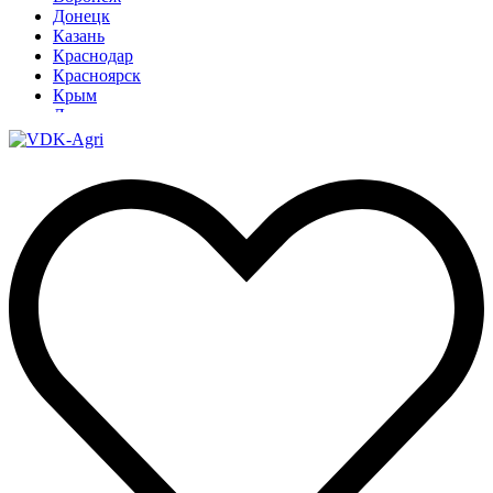
Донецк
Казань
Краснодар
Красноярск
Крым
Луганск
Москва
Нижний Новгород
Новосибирск
Омск
Павлодар
Ростов
Ростов-на-Дону
Рязань
Санкт-Петербург
Ставрополь
Тамбов
Тюмень
Узбекистан
Ульяновск
Ярославль