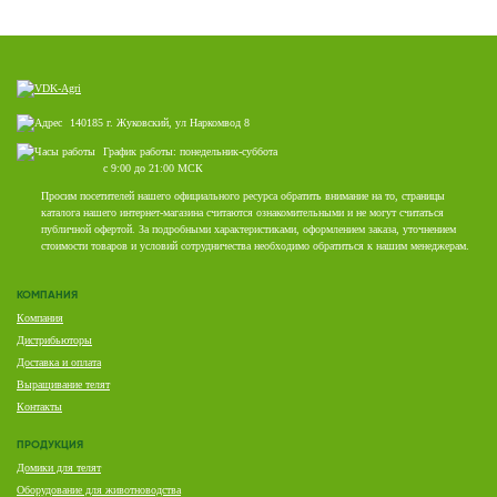
140185 г. Жуковский, ул Наркомвод 8
График работы: понедельник-суббота
с 9:00 до 21:00 МСК
Просим посетителей нашего официального ресурса обратить внимание на то, страницы
каталога нашего интернет-магазина считаются ознакомительными и не могут считаться
публичной офертой. За подробными характеристиками, оформлением заказа, уточнением
стоимости товаров и условий сотрудничества необходимо обратиться к нашим менеджерам.
КОМПАНИЯ
Компания
Дистрибьюторы
Доставка и оплата
Выращивание телят
Контакты
ПРОДУКЦИЯ
Домики для телят
Оборудование для животноводства