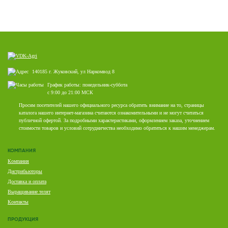
140185 г. Жуковский, ул Наркомвод 8
График работы: понедельник-суббота
с 9:00 до 21:00 МСК
Просим посетителей нашего официального ресурса обратить внимание на то, страницы
каталога нашего интернет-магазина считаются ознакомительными и не могут считаться
публичной офертой. За подробными характеристиками, оформлением заказа, уточнением
стоимости товаров и условий сотрудничества необходимо обратиться к нашим менеджерам.
КОМПАНИЯ
Компания
Дистрибьюторы
Доставка и оплата
Выращивание телят
Контакты
ПРОДУКЦИЯ