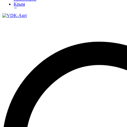
Крым
Луганск
Москва
Нижний Новгород
Новосибирск
Омск
Павлодар
Ростов
Ростов-на-Дону
Рязань
Санкт-Петербург
Ставрополь
Тамбов
Тюмень
Узбекистан
Ульяновск
Ярославль