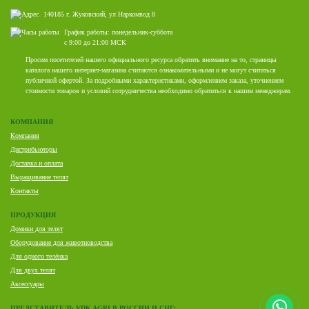
140185 г. Жуковский, ул Наркомвод 8
График работы: понедельник-суббота
с 9:00 до 21:00 МСК
Просим посетителей нашего официального ресурса обратить внимание на то, страницы
каталога нашего интернет-магазина считаются ознакомительными и не могут считаться
публичной офертой. За подробными характеристиками, оформлением заказа, уточнением
стоимости товаров и условий сотрудничества необходимо обратиться к нашим менеджерам.
КОМПАНИЯ
Компания
Дистрибьюторы
Доставка и оплата
Выращивание телят
Контакты
ПРОДУКЦИЯ
Домики для телят
Оборудование для животноводства
Для одного телёнка
Для двух телят
Аксессуары
ПРЕДСТАВИТЕЛЬ VDK AGRI В РОССИИ И СНГ: