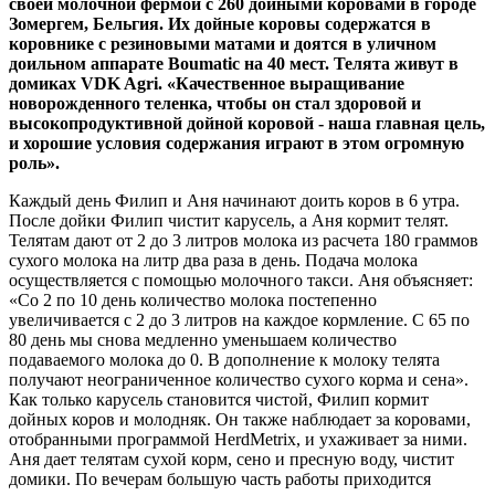
своей молочной фермой с 260 дойными коровами в городе
Зомергем, Бельгия. Их дойные коровы содержатся в
коровнике с резиновыми матами и доятся в уличном
доильном аппарате Boumatic на 40 мест. Телята живут в
домиках VDK Agri. «Качественное выращивание
новорожденного теленка, чтобы он стал здоровой и
высокопродуктивной дойной коровой - наша главная цель,
и хорошие условия содержания играют в этом огромную
роль».
Каждый день Филип и Аня начинают доить коров в 6 утра.
После дойки Филип чистит карусель, а Аня кормит телят.
Телятам дают от 2 до 3 литров молока из расчета 180 граммов
сухого молока на литр два раза в день. Подача молока
осуществляется с помощью молочного такси. Аня объясняет:
«Со 2 по 10 день количество молока постепенно
увеличивается с 2 до 3 литров на каждое кормление. С 65 по
80 день мы снова медленно уменьшаем количество
подаваемого молока до 0. В дополнение к молоку телята
получают неограниченное количество сухого корма и сена».
Как только карусель становится чистой, Филип кормит
дойных коров и молодняк. Он также наблюдает за коровами,
отобранными программой HerdMetrix, и ухаживает за ними.
Аня дает телятам сухой корм, сено и пресную воду, чистит
домики. По вечерам большую часть работы приходится