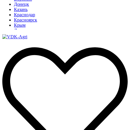
Донецк
Казань
Краснодар
Красноярск
Крым
Луганск
Москва
Нижний Новгород
Новосибирск
Омск
Павлодар
Ростов
Ростов-на-Дону
Рязань
Санкт-Петербург
Ставрополь
Тамбов
Тюмень
Узбекистан
Ульяновск
Ярославль