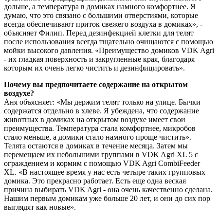
дольше, а температура в домиках намного комфортнее. Я
думаю, что это связано с большими отверстиями, которые
всегда обеспечивают приток свежего воздуха в домиках», -
объясняет Филип. Перед дезинфекцией клетки для телят
после использования всегда тщательно очищаются с помощью
мойки высокого давления. «Преимущество домиков VDK Agri
- их гладкая поверхность и закругленные края, благодаря
которым их очень легко чистить и дезинфицировать».
Почему вы предпочитаете содержание на открытом
воздухе?
Аня объясняет: «Мы держим телят только на улице. Бычки
содержатся отдельно в хлеве. Я убеждена, что содержание
животных в домиках на открытом воздухе имеет свои
преимущества. Температура стала комфортнее, микробов
стало меньше, а домики стало намного проще чистить».
Телята остаются в домиках в течение месяца. Затем мы
перемещаем их небольшими группами в VDK Agri XL 5 с
ограждением и кормим с помощью VDK Agri CombiFeeder
XL. «В настоящее время у нас есть четыре таких групповых
домика. Это прекрасно работает. Есть еще одна веская
причина выбирать VDK Agri - она очень качественно сделана.
Нашим первым домикам уже больше 20 лет, и они до сих пор
выглядят как новые».