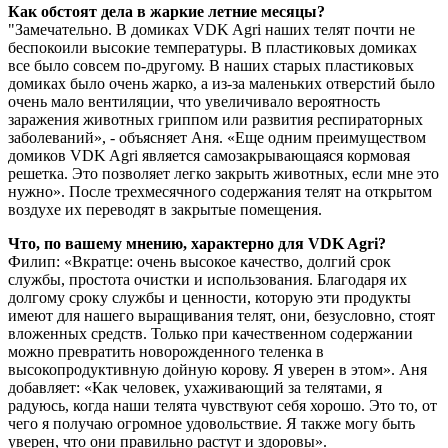
Как обстоят дела в жаркие летние месяцы?
"Замечательно. В домиках VDK Agri наших телят почти не
беспокоили высокие температуры. В пластиковых домиках
все было совсем по-другому. В наших старых пластиковых
домиках было очень жарко, а из-за маленьких отверстий было
очень мало вентиляции, что увеличивало вероятность
заражения животных гриппом или развития респираторных
заболеваний», - объясняет Аня. «Еще одним преимуществом
домиков VDK Agri является самозакрывающаяся кормовая
решетка. Это позволяет легко закрыть животных, если мне это
нужно». После трехмесячного содержания телят на открытом
воздухе их переводят в закрытые помещения.
Что, по вашему мнению, характерно для VDK Agri?
Филип: «Вкратце: очень высокое качество, долгий срок
службы, простота очистки и использования. Благодаря их
долгому сроку службы и ценности, которую эти продукты
имеют для нашего выращивания телят, они, безусловно, стоят
вложенных средств. Только при качественном содержании
можно превратить новорожденного теленка в
высокопродуктивную дойную корову. Я уверен в этом». Аня
добавляет: «Как человек, ухаживающий за телятами, я
радуюсь, когда наши телята чувствуют себя хорошо. Это то, от
чего я получаю огромное удовольствие. Я также могу быть
уверен, что они правильно растут и здоровы».