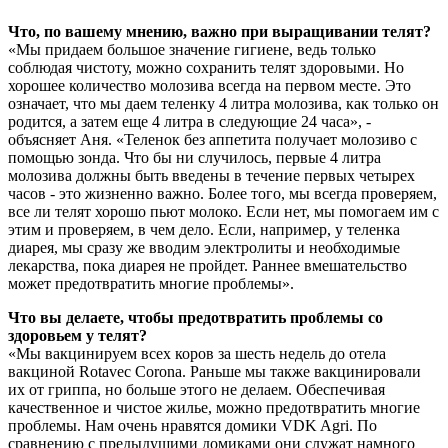
Что, по вашему мнению, важно при выращивании телят?
«Мы придаем большое значение гигиене, ведь только
соблюдая чистоту, можно сохранить телят здоровыми. Но
хорошее количество молозива всегда на первом месте. Это
означает, что мы даем теленку 4 литра молозива, как только он
родится, а затем еще 4 литра в следующие 24 часа», -
объясняет Аня. «Теленок без аппетита получает молозиво с
помощью зонда. Что бы ни случилось, первые 4 литра
молозива должны быть введены в течение первых четырех
часов - это жизненно важно. Более того, мы всегда проверяем,
все ли телят хорошо пьют молоко. Если нет, мы помогаем им с
этим и проверяем, в чем дело. Если, например, у теленка
диарея, мы сразу же вводим электролиты и необходимые
лекарства, пока диарея не пройдет. Раннее вмешательство
может предотвратить многие проблемы».
Что вы делаете, чтобы предотвратить проблемы со
здоровьем у телят?
«Мы вакцинируем всех коров за шесть недель до отела
вакциной Rotavec Corona. Раньше мы также вакцинировали
их от гриппа, но больше этого не делаем. Обеспечивая
качественное и чистое жилье, можно предотвратить многие
проблемы. Нам очень нравятся домики VDK Agri. По
сравнению с предыдущими домиками они служат намного